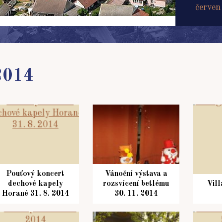
červen
2014
Pouťový koncert
Vánoční výstava a
dechové kapely
rozsvícení betlému
Vill
Horané 31. 8. 2014
30. 11. 2014