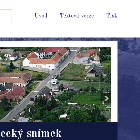
Úvod
Textová verze
Tisk
ecký snímek