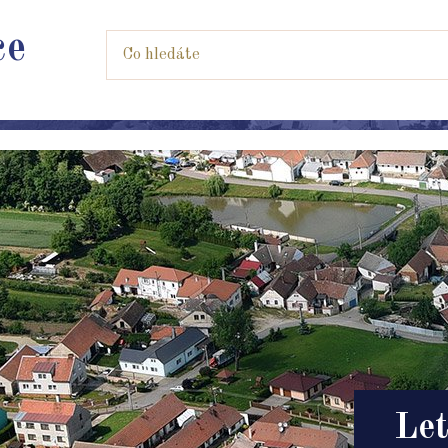
ce
Let