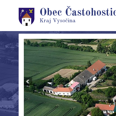
Obec Častohosti
Kraj Vysočina