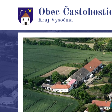
Obec Častohosti
Kraj Vysočina