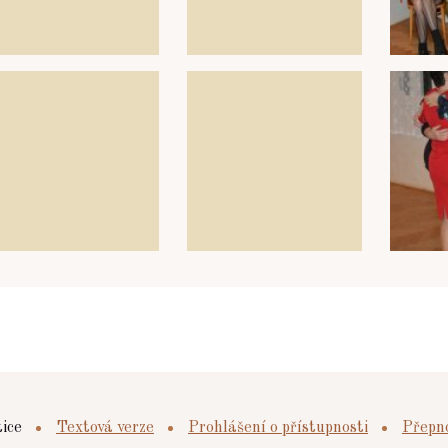
tice
Textová verze
Prohlášení o přístupnosti
Přepno