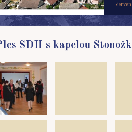
červen
Ples SDH s kapelou Stonožk