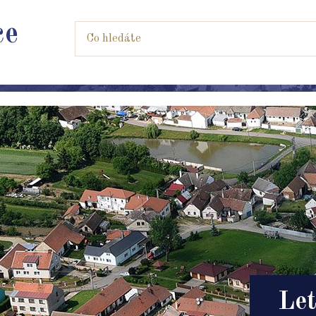
ce
Let