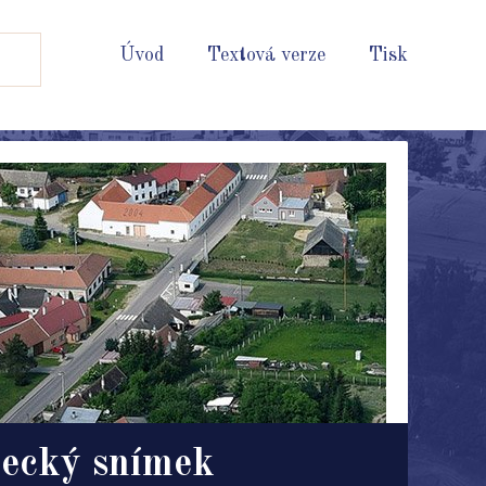
Úvod
Textová verze
Tisk
ecký snímek