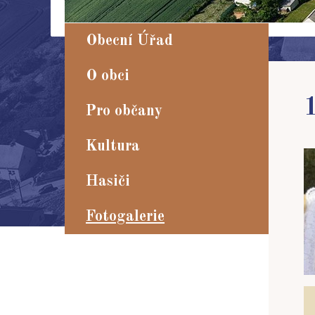
Obecní Úřad
O obci
Pro občany
Kultura
Hasiči
Fotogalerie
Okolí obce
2023
2022
2021