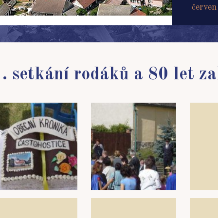
červen
1. setkání rodáků a 80 let 