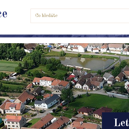
ce
Let