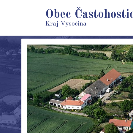
Obec Častohosti
Kraj Vysočina