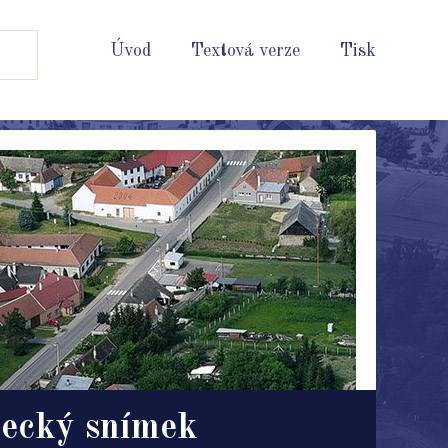
Úvod
Textová verze
Tisk
ecký snímek