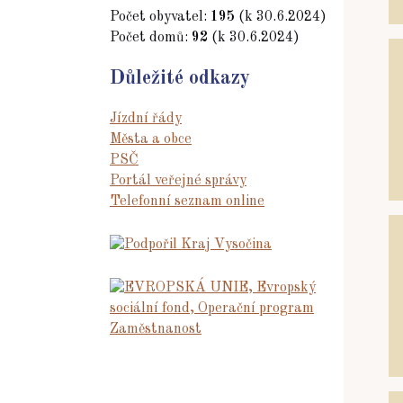
Počet obyvatel:
195
(k 30.6.2024)
Počet domů:
92
(k 30.6.2024)
Důležité odkazy
Jízdní řády
Města a obce
PSČ
Portál veřejné správy
Telefonní seznam online