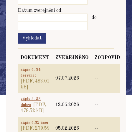
Datum zveřejnění od:
do
DOKUMENT
ZVEŘEJNĚNO
ZODPOVÍDÁ
zápis č. 34
červenec
07.07.2026
--
[PDF, 483.01
kB]
zápis č. 33
[PDF,
12.05.2026
--
duben
478.72 kB]
zápis č.32 únor
[PDF, 279.59
05.02.2026
--