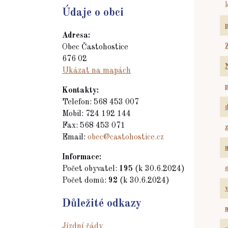
Údaje o obci
Adresa:
Obec Častohostice
676 02
Ukázat na mapách
Kontakty:
Telefon: 568 453 007
Mobil: 724 192 144
Fax: 568 453 071
Email:
obec@castohostice.cz
Informace:
Počet obyvatel:
195
(k 30.6.2024)
Počet domů:
92
(k 30.6.2024)
Důležité odkazy
Jízdní řády