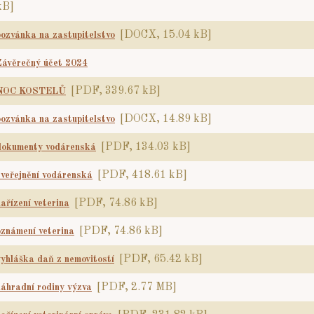
kB]
[DOCX, 15.04 kB]
pozvánka na zastupitelstvo
Závěrečný účet 2024
[PDF, 339.67 kB]
NOC KOSTELŮ
[DOCX, 14.89 kB]
pozvánka na zastupitelstvo
[PDF, 134.03 kB]
dokumenty vodárenská
[PDF, 418.61 kB]
zveřejnění vodárenská
[PDF, 74.86 kB]
nařízení veterina
[PDF, 74.86 kB]
oznámení veterina
[PDF, 65.42 kB]
vyhláška daň z nemovitostí
[PDF, 2.77 MB]
náhradní rodiny výzva