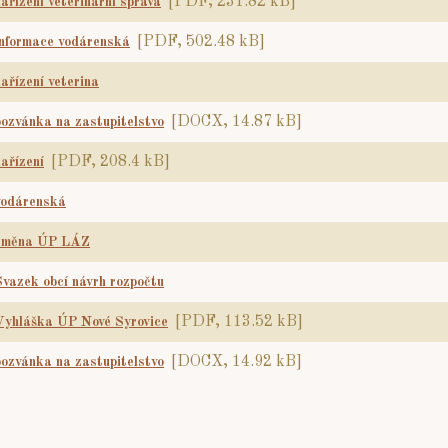
[PDF, 231.82 kB]
nařízení veterinární správa
[PDF, 502.48 kB]
informace vodárenská
nařízení veterina
[DOCX, 14.87 kB]
pozvánka na zastupitelstvo
[PDF, 208.4 kB]
nařízení
vodárenská
změna ÚP LÁZ
Svazek obcí návrh rozpočtu
[PDF, 113.52 kB]
Vyhláška ÚP Nové Syrovice
[DOCX, 14.92 kB]
pozvánka na zastupitelstvo