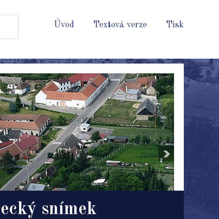
Úvod
Textová verze
Tisk
ecký snímek