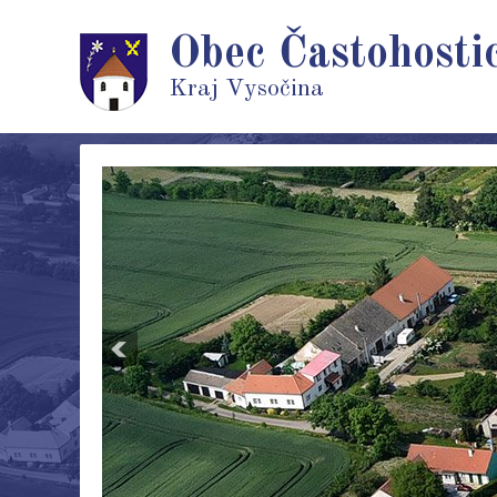
Obec Častohosti
Kraj Vysočina