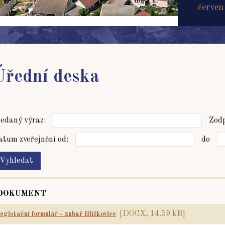
červen
Úřední deska
edaný výraz:
Zodp
tum zveřejnění od:
do
DOKUMENT
[DOCX, 14.59 kB]
registační formulář - zubař Blížkovice