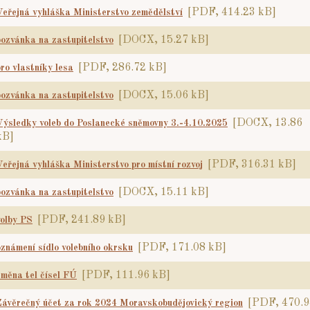
[PDF, 414.23 kB]
Veřejná vyhláška Ministerstvo zemědělství
[DOCX, 15.27 kB]
pozvánka na zastupitelstvo
[PDF, 286.72 kB]
pro vlastníky lesa
[DOCX, 15.06 kB]
pozvánka na zastupitelstvo
[DOCX, 13.86
Výsledky voleb do Poslanecké sněmovny 3.-4.10.2025
kB]
[PDF, 316.31 kB]
Veřejná vyhláška Ministerstvo pro místní rozvoj
[DOCX, 15.11 kB]
pozvánka na zastupitelstvo
[PDF, 241.89 kB]
volby PS
[PDF, 171.08 kB]
oznámení sídlo volebního okrsku
[PDF, 111.96 kB]
změna tel čísel FÚ
[PDF, 470.9
Závěrečný účet za rok 2024 Moravskobudějovický region