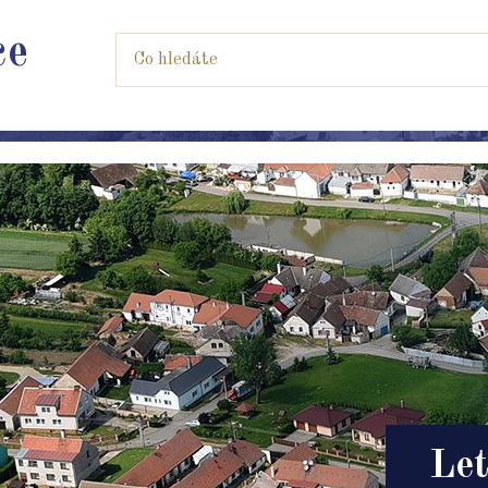
ce
Let