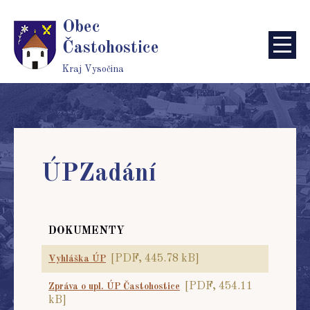
Obec
Častohostice
Kraj Vysočina
ÚPZadání
DOKUMENTY
[PDF, 445.78 kB]
Vyhláška ÚP
[PDF, 454.11
Zpráva o upl. ÚP Častohostice
kB]