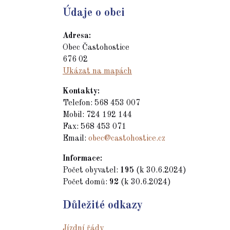
Údaje o obci
Adresa:
Obec Častohostice
676 02
Ukázat na mapách
Kontakty:
Telefon: 568 453 007
Mobil: 724 192 144
Fax: 568 453 071
Email:
obec@castohostice.cz
Informace:
Počet obyvatel:
195
(k 30.6.2024)
Počet domů:
92
(k 30.6.2024)
Důležité odkazy
Jízdní řády