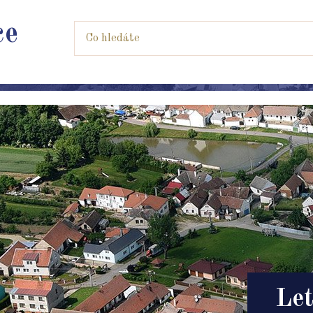
ce
Let