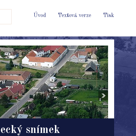
Úvod
Textová verze
Tisk
ecký snímek