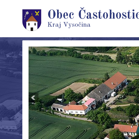
Obec Častohosti
Kraj Vysočina