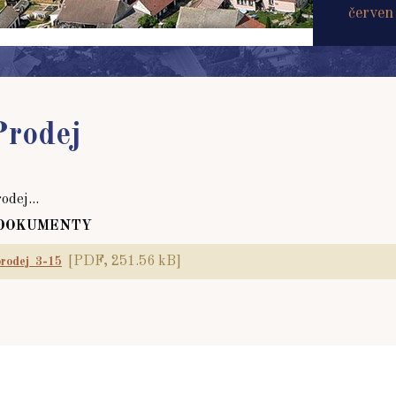
červen
Prodej
odej...
DOKUMENTY
[PDF, 251.56 kB]
prodej_3-15